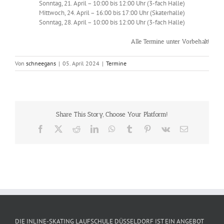
Sonntag, 21. April – 10:00 bis 12:00 Uhr (3-fach Halle)
Mittwoch, 24. April – 16:00 bis 17:00 Uhr (Skaterhalle)
Sonntag, 28. April – 10:00 bis 12:00 Uhr (3-fach Halle)
Alle Termine unter Vorbehalt!
Von
schneegans
|
05. April 2024
|
Termine
Share This Story, Choose Your Platform!
Facebook
X
Reddit
LinkedIn
WhatsApp
Tumblr
Pinterest
Vk
E-
Mail
DIE INLINE-SKATING LAUFSCHULE DÜSSELDORF IST EIN ANGEBOT