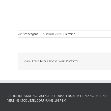
Von
schneegans
|
15. Januar 2024
|
Termine
Share This Story, Choose Your Platform!
DIE INLINE-SKATING LAUFSCHULE DÜSSELDORF IST EIN ANGEBOT DES
VEREINS ISC DÜSSELDORF RAMS 1987 E.V.