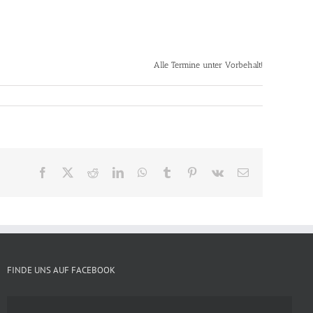
Alle Termine unter Vorbehalt!
Facebook
X
Reddit
LinkedIn
WhatsApp
Tumblr
Pinterest
Vk
E-
Mail
FINDE UNS AUF FACEBOOK