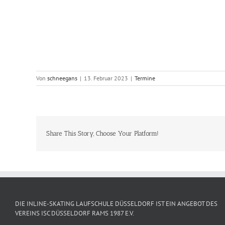
Von
schneegans
|
13. Februar 2023
|
Termine
Share This Story, Choose Your Platform!
DIE INLINE-SKATING LAUFSCHULE DÜSSELDORF IST EIN ANGEBOT DES
VEREINS ISC DÜSSELDORF RAMS 1987 E.V.