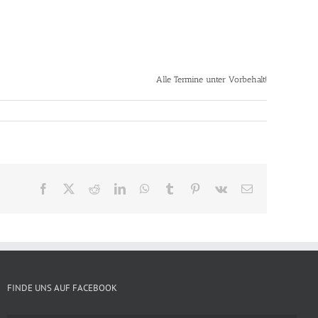
Alle Termine unter Vorbehalt!
Facebook
X
Reddit
LinkedIn
WhatsApp
Tumblr
Pinterest
Vk
E-
Mail
FINDE UNS AUF FACEBOOK