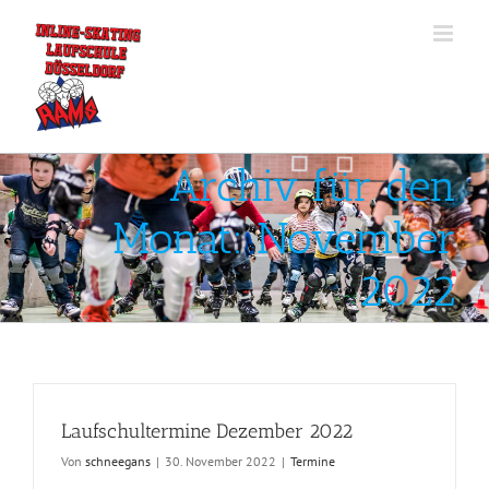
Zum
Inhalt
springen
Archiv für den
Monat:
November
2022
Laufschultermine Dezember 2022
Von
schneegans
|
30. November 2022
|
Termine