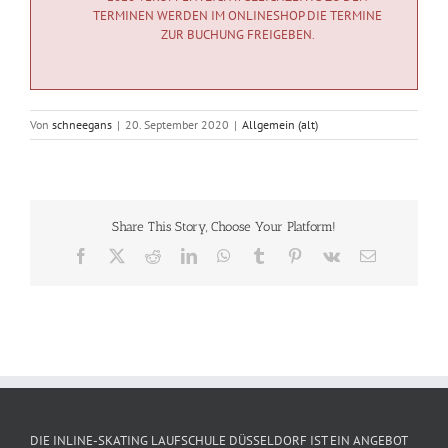
TERMINEN WERDEN IM ONLINESHOP DIE TERMINE
ZUR BUCHUNG FREIGEBEN.
Von
schneegans
|
20. September 2020
|
Allgemein (alt)
Share This Story, Choose Your Platform!
Facebook
X
Reddit
LinkedIn
WhatsApp
Tumblr
Pinterest
Vk
E-
Mail
DIE INLINE-SKATING LAUFSCHULE DÜSSELDORF IST EIN ANGEBOT