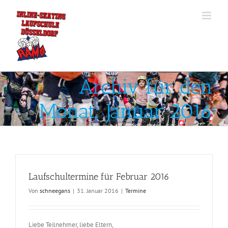
Zum
Inhalt
springen
Archiv für den
Monat:
Januar 2016
Laufschultermine für Februar 2016
Von
schneegans
|
31. Januar 2016
|
Termine
Liebe Teilnehmer, liebe Eltern,